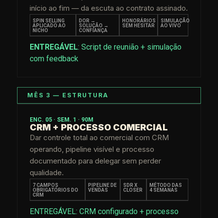
início ao fim — da escuta ao contrato assinado.
SPIN SELLING
DOR →
HONORÁRIOS
SIMULAÇÃO
APLICADO AO
SOLUÇÃO →
SEM HESITAR
AO VIVO
NICHO
CONFIANÇA
ENTREGÁVEL
: Script de reunião + simulação
com feedback
MÊS 3 — ESTRUTURA
ENC. 05 · SEM. 1 · 90M
CRM + PROCESSO COMERCIAL
Dar controle total ao comercial com CRM
operando, pipeline visível e processo
documentado para delegar sem perder
qualidade.
7 CAMPOS
PIPELINE DE
SDR X
MÉTODO DAS
OBRIGATÓRIOS DO
VENDAS
CLOSER
4 SEMANAS
CRM
ENTREGÁVEL: CRM configurado + processo