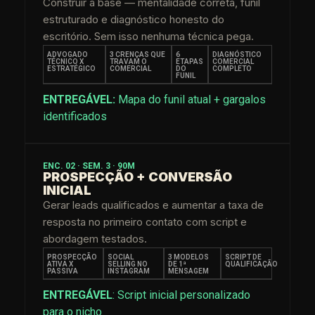
Construir a base — mentalidade correta, funil
estruturado e diagnóstico honesto do
escritório. Sem isso nenhuma técnica pega.
ADVOGADO
3 CRENÇAS QUE
6
DIAGNÓSTICO
TÉCNICO X
TRAVAM O
ETAPAS
COMERCIAL
ESTRATÉGICO
COMERCIAL
DO
COMPLETO
FUNIL
ENTREGÁVEL
:
Mapa do funil atual + gargalos
identificados
ENC. 02 · SEM. 3 · 90M
PROSPECÇÃO + CONVERSÃO
INICIAL
Gerar leads qualificados e aumentar a taxa de
resposta no primeiro contato com script e
abordagem testados.
PROSPECÇÃO
SOCIAL
3 MODELOS
SCRIPT DE
ATIVA X
SELLING NO
DE 1ª
QUALIFICAÇÃO
PASSIVA
INSTAGRAM
MENSAGEM
ENTREGÁVEL
: Script inicial personalizado
para o nicho