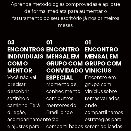
Aprenda metodologias comprovadas e aplique
de forma imediata para aumentar o
faturamento do seu escritório já nos primeiros
meses.
03
01
01
ENCONTROS
ENCONTRO
ENCONTRO
INDIVIDUAIS
MENSAL EM
MENSAL EM
COM O
GRUPO COM
GRUPO COM
MENTOR
CONVIDADO
VINICIUS
ESPECIAL
Você não vai
Encontro em
precisar
Momento de
grupo com
descobrir
conhecimento
Vinícius sobre
sozinho o
com outros
temas variados,
caminho. Terá
mentores do
onde
direção,
Brasil, onde
compartilhamos
acompanhamento
serão
estratégias para
e ajustes para
compartilhados
serem aplicadas