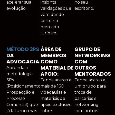
acelerar sua
insights
no seu
evolução.
validações que
escritório.
vem dando
certo no
mercado
jurídico.
MÉTODO 3PS
ÁREA DE
GRUPO DE
DA
MEMBROS
NETWORKING
ADVOCACIA:
COMO
COM
MATERIAL DE
OUTROS
Aprenda a
APOIO:
MENTORADOS
metodologia
3Ps
Tenha acesso a
Tenha acesso a
(Posicionamento,
mais de 160
um grupo para
Prospecção e
videoaulas e
troca de
Processo
materiais de
parcerias e
Comercial) que
apoio exclusivo
networking
já faturou mais
sobre
com outros