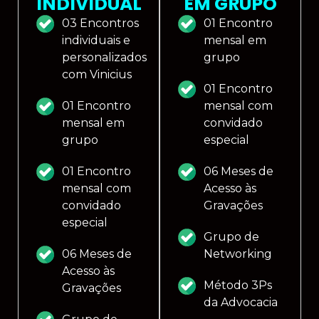
INDIVIDUAL
EM GRUPO
03 Encontros
01 Encontro
individuais e
mensal em
personalizados
grupo
com Vinicius
01 Encontro
01 Encontro
mensal com
mensal em
convidado
grupo
especial
01 Encontro
06 Meses de
mensal com
Acesso às
convidado
Gravações
especial
Grupo de
06 Meses de
Networking
Acesso às
Método 3Ps
Gravações
da Advocacia