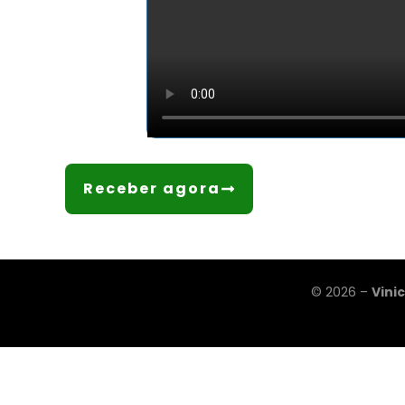
Quero receber um diagnóstico personaliz
Receber agora
© 2026 –
Vini