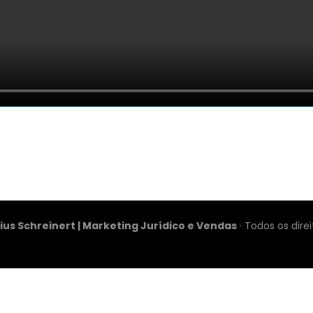
ado para meu escritório
cius Schreinert | Marketing Jurídico e Vendas
· Todos os dire